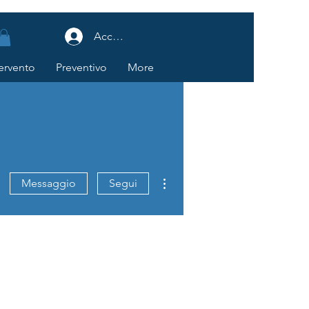
Accedi
tervento
Preventivo
More
Altre azioni
Messaggio
Segui