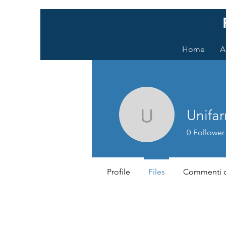
Home
A
Unifa
Unifarm 
0
Follower
Profile
Files
Commenti d