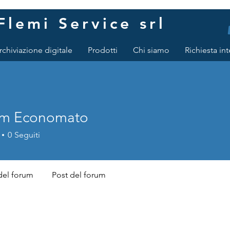
Flemi Service srl
rchiviazione digitale
Prodotti
Chi siamo
Richiesta in
rm Economato
Economato
0
Seguiti
el forum
Post del forum