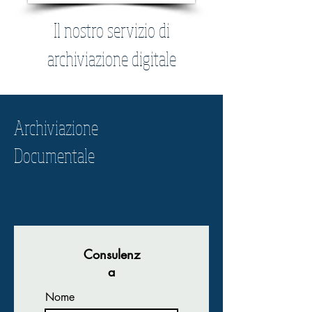
Il nostro servizi
o di
archiviazione digitale
Archiviazione
Documentale
Consulenz
a
Nome