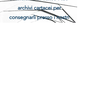
archivi cartacei per
consegnarli presso i nostri
centri di elaborazione. Inizia
così la fase di
trasformazione dal cataceo
al formato dig
itale.
Una volta
teminato il
processo, l'
archivio viene
riconsegnato al cliente con
a corre
do un software "